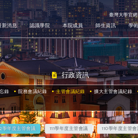
臺灣大學官網
最新消息
認識學院
本院成員
師生資訊
學
行政資訊
忘錄
院務會議紀錄
主管會議紀錄
擴大主管會議紀錄
112學年度主管會議
111學年度主管會議
110學年度主管會