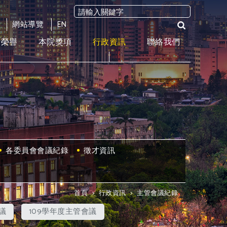
網站導覽
EN
術榮譽
本院獎項
行政資訊
聯絡我們
各委員會會議紀錄
徵才資訊
首頁
>
行政資訊
>
主管會議紀錄
議
109學年度主管會議