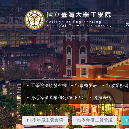
工學院法規發布欄
行事概要表
行政業務備
身心障礙者權利公約(CRPD)
各類表格
114學年度主管會議
113學年度主管會議