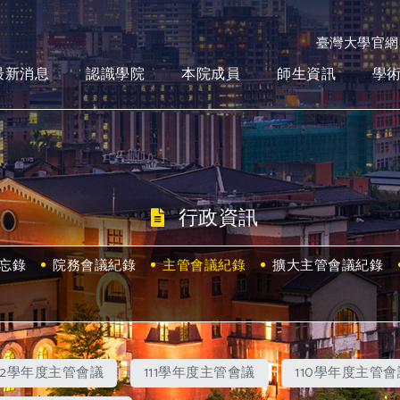
臺灣大學官網
最新消息
認識學院
本院成員
師生資訊
學
行政資訊
忘錄
院務會議紀錄
主管會議紀錄
擴大主管會議紀錄
112學年度主管會議
111學年度主管會議
110學年度主管會