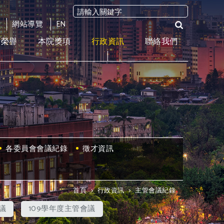
網站導覽
EN
術榮譽
本院獎項
行政資訊
聯絡我們
各委員會會議紀錄
徵才資訊
首頁
>
行政資訊
>
主管會議紀錄
議
109學年度主管會議