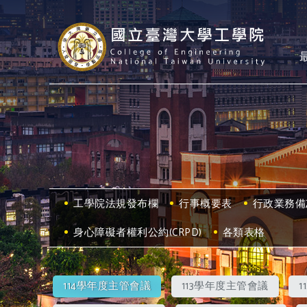
工學院法規發布欄
行事概要表
行政業務備
身心障礙者權利公約(CRPD)
各類表格
114學年度主管會議
113學年度主管會議