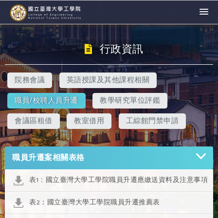
行政資訊
院務會議
英語授課及其他課程相關
職員/校聘人員升遷
教學研究單位評鑑
會議區租借
教室借用
工綜館門禁申請
職員升遷案相關表格
表1：國立臺灣大學工學院職員升遷應繳送資料及注意事項
表2：國立臺灣大學工學院職員升遷推薦表