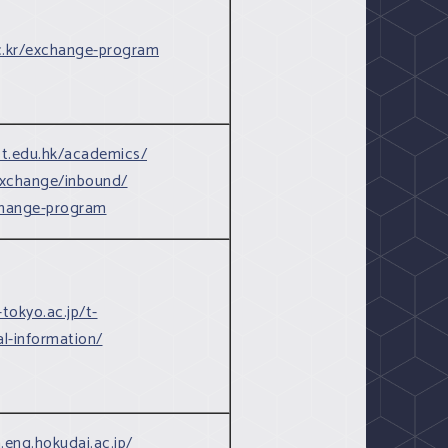
ac.kr/exchange-program
st.edu.hk/academics/
xchange/inbound/
change-program
-tokyo.ac.jp/t-
l-information/
.eng.hokudai.ac.jp/