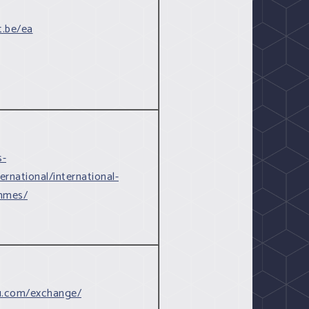
t.be/ea
s-
ternational/international-
mmes/
tu.com/exchange/