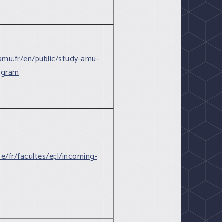
amu.fr/en/public/study-amu-
ogram
be/fr/facultes/epl/incoming-