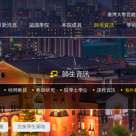
臺灣大學官網
最新消息
認識學院
本院成員
師生資訊
學
師生資訊
特聘教授
教師研究
院學士學位
課程資訊
海外
畫
交換學生園地