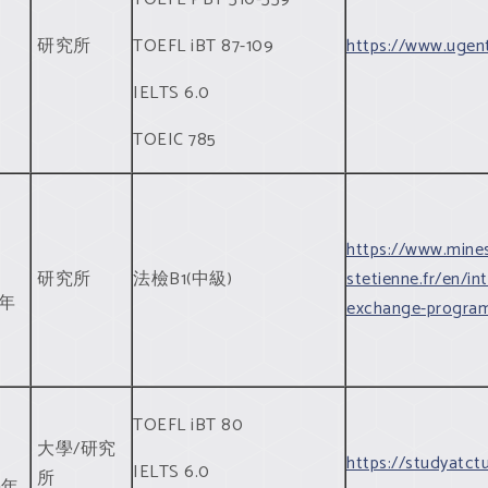
研究所
TOEFL iBT 87-109
https://www.ugen
IELTS 6.0
TOEIC 785
https://www.mine
期
研究所
法檢B1(中級)
stetienne.fr/en/in
學年
exchange-progra
TOEFL iBT 80
期
大學/研究
https://studyatc
IELTS 6.0
所
學年