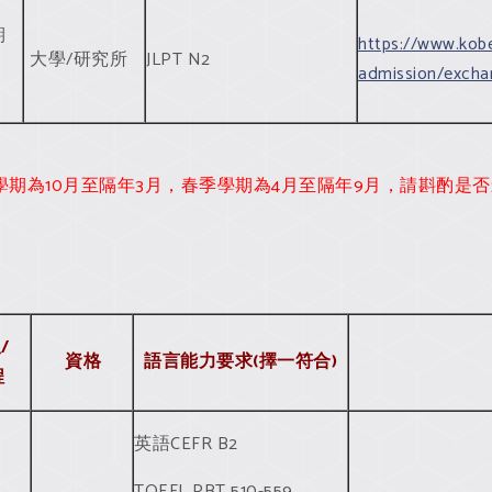
期
https://www.kobe
大學/研究所
JLPT N2
admission/excha
期為10月至隔年3月，春季學期為4月至隔年9月，請斟酌是
/
資格
語言能力要求
(擇一符合)
程
英語CEFR B2
TOEFL PBT 510-559