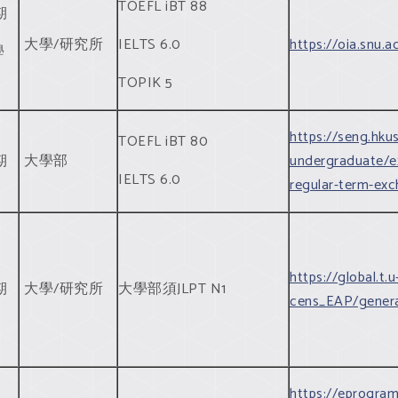
TOEFL iBT 88
期
大學/研究所
IELTS 6.0
https://oia.snu.
學
TOPIK 5
https://seng.hku
TOEFL iBT 80
期
大學部
undergraduate/e
IELTS 6.0
regular-term-ex
https://global.t.u
期
大學/研究所
大學部須JLPT N1
cens_EAP/genera
https://eprogram