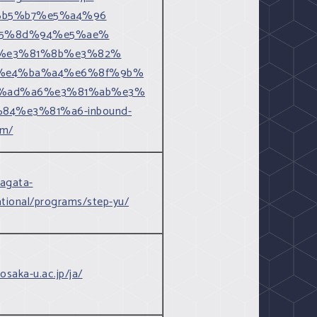
e6%b5%b7%e5%a4%96
5%8d%94%e5%ae%
%e3%81%8b%e3%82%
%e4%ba%a4%e6%8f%9b%
%ad%a6%e3%81%ab%e3%
84%e3%81%a6-inbound-
am/
agata-
national/programs/step-yu/
osaka-u.ac.jp/ja/