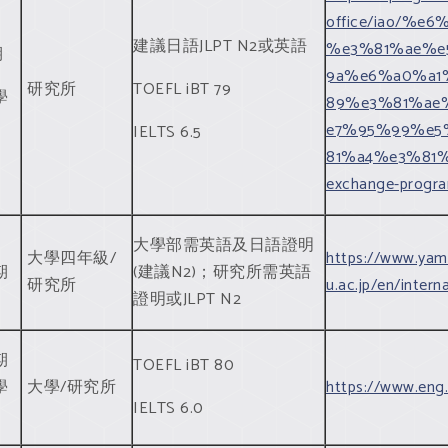
office/iao/%
建議日語JLPT N2或英語
%e3%81%ae%e
期
9a%e6%a0%a1
研究所
TOEFL iBT 79
學
89%e3%81%ae
e7%95%99%e5
IELTS 6.5
81%a4%e3%81%
exchange-progr
大學部需英語及日語證明
大學四年級/
https://www.yam
期
(建議N2)；研究所需英語
研究所
u.ac.jp/en/inter
證明或JLPT N2
期
TOEFL iBT 80
學
大學/研究所
https://www.eng.
IELTS 6.0