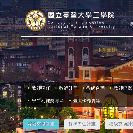
教師聘任
教師升等
教師合聘
教師評鑑
學生利他獎專區
臺大優秀青年
院級交換計畫
雙聯學位計畫
校級交換計