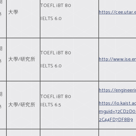
期
TOEFL iBT 80
大學
https://cee.utar
學
IELTS 6.0
期
TOEFL iBT 80
大學/研究所
http://www.ise.en
學
IELTS 6.0
https://engineeri
期
TOEFL iBT 80
https://io.kaist.
大學/研究所
IELTS 6.5
學
mguid=72CD2D0A
2C44FD7DF8B9