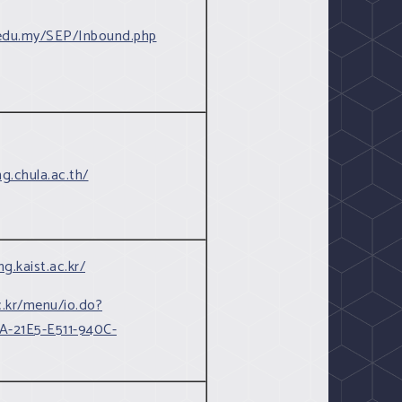
.edu.my/SEP/Inbound.php
g.chula.ac.th/
ng.kaist.ac.kr/
ac.kr/menu/io.do?
-21E5-E511-940C-