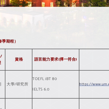
年春季期程）
/
資格
語言能力要求
(擇一符合)
程
TOEFL iBT 80
期
大學/研究所
https://www.um.
IELTS 6.0