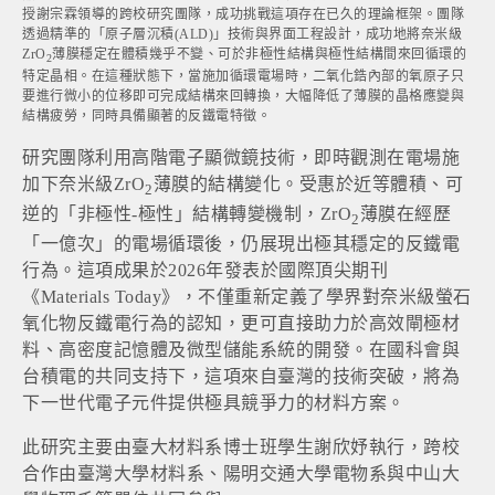
授謝宗霖領導的跨校研究團隊，成功挑戰這項存在已久的理論框架。團隊
透過精準的「原子層沉積(ALD)」技術與界面工程設計，成功地將奈米級
ZrO
薄膜穩定在體積幾乎不變、可於非極性結構與極性結構間來回循環的
2
特定晶相。在這種狀態下，當施加循環電場時，二氧化鋯內部的氧原子只
要進行微小的位移即可完成結構來回轉換，大幅降低了薄膜的晶格應變與
結構疲勞，同時具備顯著的反鐵電特徵。
研究團隊利用高階電子顯微鏡技術，即時觀測在電場施
加下奈米級ZrO
薄膜的結構變化。受惠於近等體積、可
2
逆的「非極性-極性」結構轉變機制，ZrO
薄膜在經歷
2
「一億次」的電場循環後，仍展現出極其穩定的反鐵電
行為。這項成果於2026年發表於國際頂尖期刊
《
Materials Today
》，不僅重新定義了學界對奈米級螢石
氧化物反鐵電行為的認知，更可直接助力於高效閘極材
料、高密度記憶體及微型儲能系統的開發。在國科會與
台積電的共同支持下，這項來自臺灣的技術突破，將為
下一世代電子元件提供極具競爭力的材料方案。
此研究主要由臺大材料系博士班學生謝欣妤執行，跨校
合作由臺灣大學材料系、陽明交通大學電物系與中山大