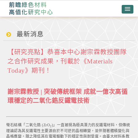
最新消息
【研究亮點】恭喜本中心謝宗霖教授團隊
之合作研究成果，刊載於《Materials
Today》期刊！
謝宗霖教授 | 突破傳統框架 成就一億次高循
環穩定的二氧化鋯反鐵電技術
螢石結構「二氧化鋯 (ZrO
)」一直被視為極具潛力的反鐵電材料，但傳統
2
理論認為其反鐵電性主要源自於不可逆的晶相轉變，並伴隨著體積變化與
晶格應變，隨之降低其在電場驅動下的穩定性與耐受度。由臺大材料系教