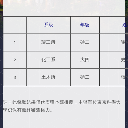
系級
年級
姓
1
環工所
碩二
謝
2
化工系
大四
史
3
土木所
碩二
張
註：此錄取結果僅代表獲本院推薦，主辦單位東京科學大
學仍保有最終審查權力。