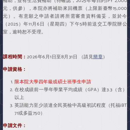
補助，並有生活費補助（待確認，2025年每日約JPY 2,000
元，供參），本院亦將補助來回機票（上限新臺幣15,000
元）。有意願之申請者請將所需審查資料備妥，並於今
（2025）年11月6日（星期四）下午5時前送交工學院辦公
室，逾時恕不受理。
課程時間：
2026年6月1日至8月31日 （請見
簡章
）
申請資格：
限本院大學四年級或碩士班學生申請
在校成績前一學年學業平均成績（GPA）達3.3（含）
以上
英語能力至少須達全民英檢中高級初試程度（托福iBT
71或多益750）
申請文件：