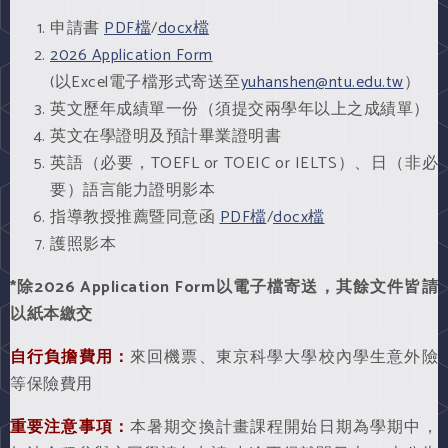
申請書
PDF檔
/
docx檔
2026 Application Form
(以Excel電子檔形式寄送至
yuhanshen@ntu.edu.tw
）
英文歷年成績單一份（須提交兩學年以上之成績單）
英文在學證明及預計畢業證明書
英語（必要，TOEFL or TOEIC or IELTS）、日（非必
要）語言能力證明影本
指導教授推薦暨同意函
PDF檔
/
docx檔
護照影本
*
除
2026 Application Form
以電子檔寄送，其餘文件皆請
以紙本繳交
自行負擔費用：
來回機票、東京科學大學校內學生意外險
等保險費用
重要注意事項：
本暑期交換計畫課程開始日期為學期中，