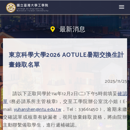
最新消息
東京科學大學2026 AOTULE暑期交換生計
畫錄取名單
2025/11/25
請以下正取同學於114年12月2日(二)下午5時前填妥
確認
單
(務必請系所主管核章)，交至工學院辦公室沈小姐 ( E-
mail:
yuhanshen@ntu.edu.tw
，Tel：33661450 )，逾期未繳
交確認單或核章有缺漏者，視同放棄錄取資格，將由院辦
主動聯繫備取學生，進行遞補確認。