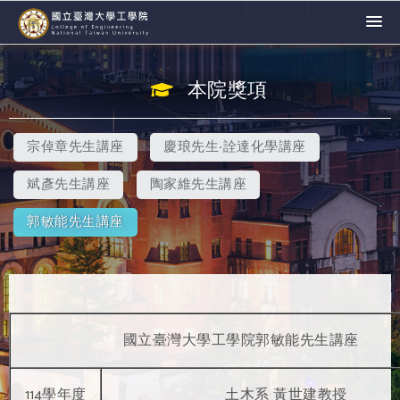
本院獎項
宗倬章先生講座
慶琅先生‧詮達化學講座
斌彥先生講座
陶家維先生講座
郭敏能先生講座
國立臺灣大學工學院郭敏能先生講座
114學年度
土木系 黃世建教授