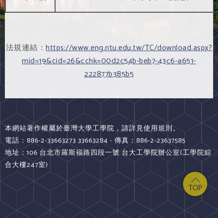
法規連結：
https://www.eng.ntu.edu.tw/TC/download.aspx?
mid=19&cid=26&cchk=00d2c54b-beb7-43c6-a651-
222877b385b5
本網站著作權屬於臺灣大學工學院，請詳見使用規則。
電話：886-2-33663273 33663284 ‧ 傳真：886-2-23637585
地址：106 台北市羅斯福路四段一號 台大工學院辦公室(工學院綜
合大樓247室)