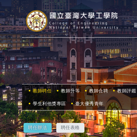
教師聘任
教師升等
教師合聘
教師評鑑
學生利他獎專區
臺大優秀青年
聘任辦法
聘任表格