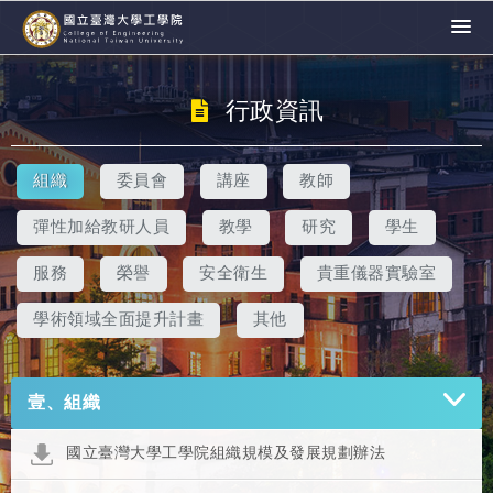
行政資訊
組織
委員會
講座
教師
彈性加給教研人員
教學
研究
學生
服務
榮譽
安全衛生
貴重儀器實驗室
學術領域全面提升計畫
其他
壹、組織
國立臺灣大學工學院組織規模及發展規劃辦法