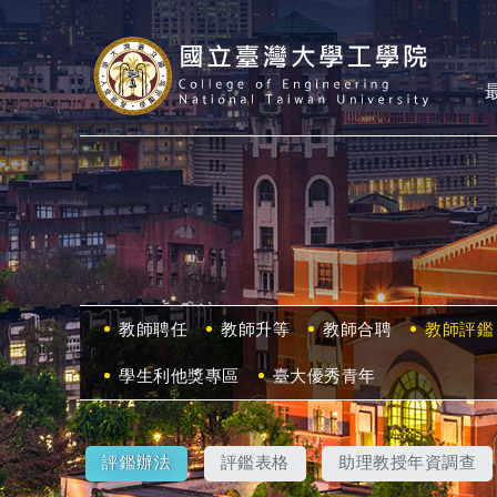
教師聘任
教師升等
教師合聘
教師評鑑
學生利他獎專區
臺大優秀青年
評鑑辦法
評鑑表格
助理教授年資調查