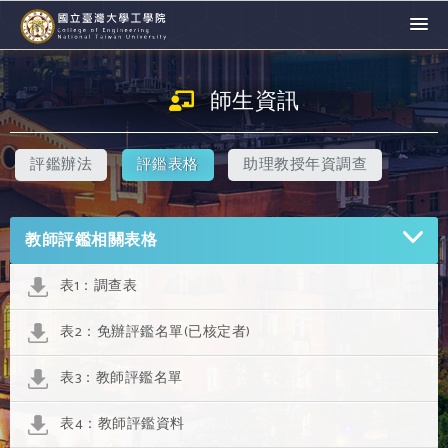
師生資訊
評鑑辦法
評鑑表格
助理教授年資調查
教師評鑑相關表格
表1：調查表
表2：免辦評鑑名單(已核定者)
表3：教師評鑑名單
表4：教師評鑑資料