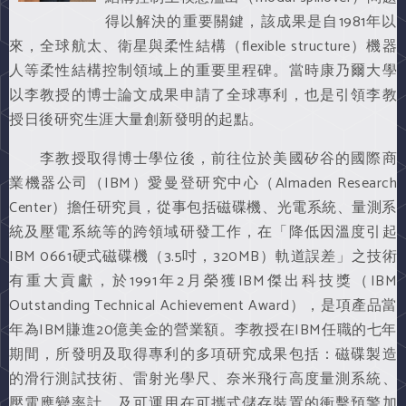
得以解決的重要關鍵，該成果是自1981年以
來，全球航太、衛星與柔性結構（flexible structure）機器
人等柔性結構控制領域上的重要里程碑。當時康乃爾大學
以李教授的博士論文成果申請了全球專利，也是引領李教
授日後研究生涯大量創新發明的起點。
李教授取得博士學位後，前往位於美國矽谷的國際商
業機器公司（IBM）愛曼登研究中心（Almaden Research
Center）擔任研究員，從事包括磁碟機、光電系統、量測系
統及壓電系統等的跨領域研發工作，在「降低因溫度引起
IBM 0661硬式磁碟機（3.5吋，320MB）軌道誤差」之技術
有重大貢獻，於1991年2月榮獲IBM傑出科技獎（IBM
Outstanding Technical Achievement Award），是項產品當
年為IBM賺進20億美金的營業額。李教授在IBM任職的七年
期間，所發明及取得專利的多項研究成果包括：磁碟製造
的滑行測試技術、雷射光學尺、奈米飛行高度量測系統、
壓電應變率計、及可運用在可攜式儲存裝置的衝擊預警加