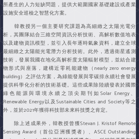
所產生的人力短缺問題，提供大範圍國家基礎建設或產業
設施安全巡檢之智慧化方案。
韓教授另一個主要研究課題為高細緻之太陽光電分
析，其團隊結合三維空間資訊分析技術、高解析數值地表
以及建物資訊模型，並引入長年逐時氣象資料，建立全球
最細緻之太陽能光電潛力分析技術。此外，透過衛星遙測
技術，發展我國在地化高解析度太陽輻射模型，並結合建
物形式與座落，建構近零耗能建物（nearly zero energy
building）之評估方案，為綠能發展與零碳排永續社會發展
提供科學化分析的技術基礎。這些成果除陸續發表於國際
綠色能源與環境永續之頂尖期刊如Solar Energy、
Renewable Energy以及Sustainable Cities and Society等之
外，並於2021年獲得科技部未來科技獎之肯定。
除上述成果外，韓教授曾獲Stevan J. Kristof Remote
Sensing Award（首位亞洲獲獎者）、ASCE Outstanding