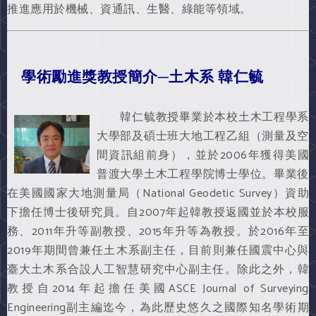
推進應用於機械、資通訊、生醫、綠能等領域。
學術勵進獎教授簡介─土木系 韓仁毓
韓仁毓教授畢業於本校土木工程學系
大學部及碩士班大地工程乙組（測量及空
間資訊組前身），並於2006年獲得美國
普渡大學土木工程學院博士學位。畢業後
在美國國家大地測量局（National Geodetic Survey）資助
下擔任博士後研究員。自2007年起韓教授返國並於本校服
務、2011年升等副教授、2015年升等為教授。於2016年至
2019年期間曾兼任土木系副主任，目前則兼任國震中心與
臺大土木系合設人工智慧研究中心副主任。除此之外，韓
教授自2014年起擔任美國ASCE Journal of Surveying
Engineering副主編迄今，為此歷史悠久之國際知名學術期