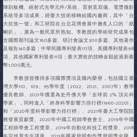
陣刻板機、繞射式光學元件/系統、雷射直寫儀、電漿微影
系統等多項成果，經臺大技術移轉給國內廠商，其中「台
大抗煞一號」和工研院在台北花博會展中膾炙人口的「紙
喇叭」，廣為一般民眾所熟知。李教授的學術研究成果包
含國際期刊論文160多篇、研討會論文300多篇、其他著作
及報告140多篇；中華民國專利發表117項、美國專利發表98
項、其他國家專利發表11項；臺大實收的技轉金額超過新臺
幣1,000萬元。
李教授曾獲得多項國際獎項及國內榮譽，包括國立臺
灣大學110、109、95學年度（2022、2021、2007年）教學
優良教師、2021年獲選為史丹佛大學「全球前 2% 頂尖科
學家」，同時進入「終身科學影響力排行榜(1960-2020)」
和「2020年度科學影響力排行榜」、2021年臺大工學院院
務發展貢獻獎、2020年中國工程師學會會士、2019年中國
工程師學會工程獎章、2019年自動化科技工程獎章、2018
年宗倬章先生講座、2013年國家發明創作獎發明獎金牌、