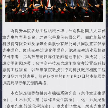
為提升本院各類工程領域水準，分別與財團法人宗倬
章先生教育基金會、詮達化學股份有限公司、四維創新材
料股份有限公司及振鋒企業股份有限公司共同設置宗倬章
先生講座、慶琅先生·詮達化學講座、斌彥先生講座及振鋒
傑出學者；另為鼓勵現職專任教師精進學術生涯成就，並
設立學術勵進獎；台灣高科技廠房設施協會亦設置高科技
廠房工程講座，以鼓勵該院教授引導高科技廠房相關工程
之研發方向與應用。前述各獎項於111年11月23日於本院國際
演講廳舉行年度頒贈典禮。
本次講座獲獎教授共有機械系陳亮嘉（宗倬章先生講
座）、土木系黃世建（宗倬章先生講座）、化工系吳紀聖
（慶琅先生·詮達化學講座）、應力所李世光（斌彥先生講