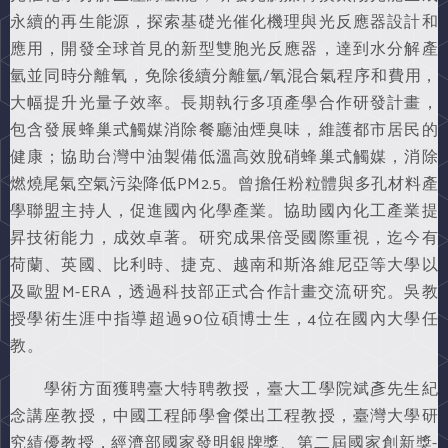
永續的再生能源，探索基礎光催化機理與光反應器設計和
應用，開發全球首見的新型雙胞光反應器，達到水分解產
氫並同時分離氧，免除後續分離氫/氧混合氣程序和費用，
大幅提升光量子效率。長期執行多項產學合作研發計畫，
包含發展蜂巢式觸媒消除餐廳油煙臭味，維護都市居民的
健康；協助台灣中油製備低溫高效脫硝蜂巢式觸媒，消除
燃燒尾氣空氣污染降低PM2.5。曾擔任粉粒體與多孔材料產
學聯盟主持人，促進國內化學產業。協助國內化工產業提
昇技術能力，成效卓著。研究成果倍受國際重視，迄今有
荷蘭、英國、比利時、捷克、越南和斯洛維尼亞等大學以
及歐盟M-ERA，透過科技部正式合作計畫交流研究。吳教
授學術生涯中指導超過90位碩博士生，4位在國內大學任
教。
學術方面獲聘臺大特聘教授，臺大工學院斌彥先生紀
念講座教授，中國工程師學會傑出工程教授，臺灣大學研
究績優教授，經濟部國家發明銀牌獎、第二屆國家創新獎-