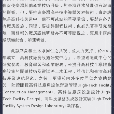
僅促使臺灣其他產業技術升級，對臺灣經濟發展俱有深遠
的影響。但，要推進臺灣高科技半導體製程技術，廠房設
施是高科技製造中一個不可或缺的重要環節，要製造必先
有廠房設施，同理，要提昇製程技術，也必先著手研究發
展，而相輔的廠房設施研發亦不可等閒視之，更應未雨綢
繆積極配合，加速研發。
此議幸蒙獲土木系同仁之共視，並大力支持，於2007
年成立「高科技廠房設施研究中心」，希望透過此中心的
研究發現、教育學習和產業服務，來提升高科技半導體廠
房設施的關鍵技術及嘗試將土木工程，並借此和臺灣高科
技產業連結起來。之後，更獲校內外多位同仁之協助參
與，陸續開授高科技廠房設施營建管理(High-Tech Facility
Construction Management)、高科技廠房設施設計(High-
Tech Facility Design)、高科技廠務系統設計實驗(High-Tech
Facility System Design Laboratory) 新課程。