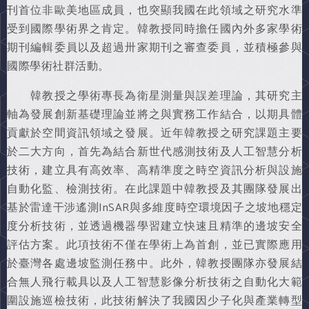
刊首位非歐美地區成員，也突顯我國在此領域之研究水準
受到國際學術界之肯定。韓教授同時擔任國內外多家學術
期刊編輯委員以及超過卅家期刊之審查委員，並積極參與
國際學術社群活動。
韓教授之學術專長為衛星測量與誤差理論，其研究主
軸為發展創新基礎理論並將之與實務工作結合，以期具體
貢獻於空間資訊領域之發展。近年韓教授之研究課題主要
於二大方向，首先為結合新世代感測技術及人工智慧分析
技術，建立具有高效率、高精準度之時空資訊分析與設施
自動化監、檢測技術。在此課題中韓教授及其團隊發展出
基於雷達干涉遙測InSAR與多維度時空環境因子之坡地穩定
度分析技術，並透過機器學習建立快速且精準的邊坡安全
評估方案。此項技術不僅在學術上為首創，並已實際應用
於臺灣各處邊坡監測任務中。此外，韓教授團隊亦發展結
合無人飛行載具以及人工智慧影像分析技術之自動化大範
圍設施巡檢技術，此技術解決了我國因少子化與產業轉型