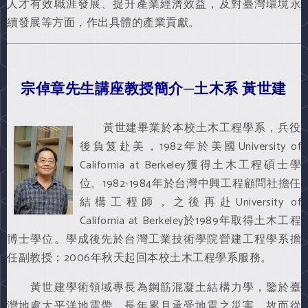
人才有效職涯發展、提升產業經濟效益，及對臺灣環境永
續發展等方面，作出具體的產業貢獻。
宗倬章先生講座教授簡介─土木系 黃世建
黃世建畢業於本校土木工程學系，兵役
後負笈赴美，1982年於美國University of
California at Berkeley獲得土木工程碩士學
位。1982-1984年於台灣中興工程顧問社擔任
結構工程師，之後再赴University of
California at Berkeley於1989年取得土木工程
博士學位。學成後先於台灣工業技術學院營建工程學系擔
任副教授；2006年秋天起回本校土木工程學系服務。
黃世建學術領域專長為鋼筋混凝土結構力學，鑒於臺
灣地處太平洋地震帶，長年累月承受地震之災害，故而從