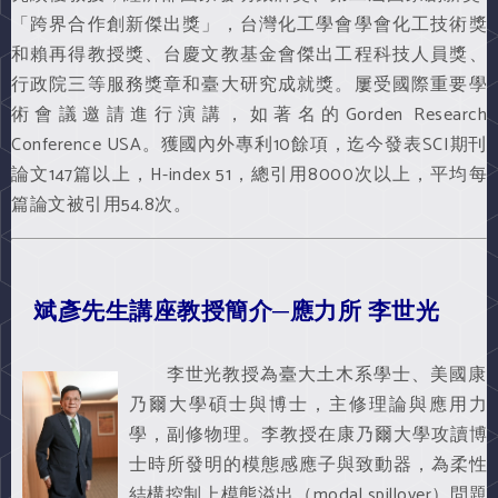
「跨界合作創新傑出獎」，台灣化工學會學會化工技術獎
和賴再得教授獎、台慶文教基金會傑出工程科技人員獎、
行政院三等服務獎章和臺大研究成就獎。屢受國際重要學
術會議邀請進行演講，如著名的Gorden Research
Conference USA。獲國內外專利10餘項，迄今發表SCI期刊
論文147篇以上，H-index 51，總引用8000次以上，平均每
篇論文被引用54.8次。
斌彥先生講座教授簡介─應力所 李世光
李世光教授為臺大土木系學士、美國康
乃爾大學碩士與博士，主修理論與應用力
學，副修物理。李教授在康乃爾大學攻讀博
士時所發明的模態感應子與致動器，為柔性
結構控制上模態溢出（modal spillover）問題