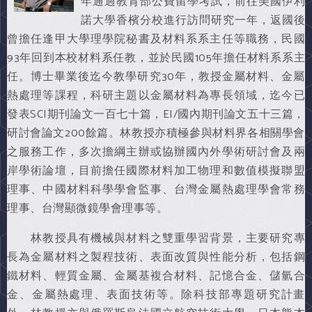
年通過教育部公費留學考試，前往美國伊利
諾大學香檳分校進行訪問研究一年，返國後
曾擔任逢甲大學理學院秘書及材料系系主任等職務，民國
93年回到本校材料系任教，並於民國105年擔任材料系系主
任。博士畢業後迄今教學研究30年，教授金屬材料、金屬
熱處理等課程，科研主題以金屬材料為專長領域，迄今已
發表SCI期刊論文一百七十篇，EI/國內期刊論文五十三篇，
研討會論文200餘篇。林教授亦積極參與材料界各相關學會
之服務工作，多次擔綱主辦或協辦國內外學術研討會及兩
岸學術論壇，目前擔任國際材料加工物理和數值模擬聯盟
理事、中國材料科學學會監事、台灣金屬熱處理學會常務
理事、台灣顯微鏡學會理事等。
林教授具有機械與材料之雙重學習背景，主要研究專
長為金屬材料之製程技術、表面改質與性能分析，包括鋼
鐵材料、輕質金屬、金屬基複合材料、記憶合金、儲氫合
金、金屬熱處理、表面技術等。除科技部專題研究計畫