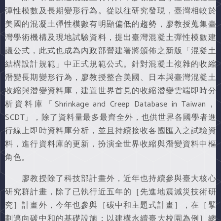
彈性模數及長期變形行為。從以往研究發現，臺灣相較於
美國的混凝土彈性模數有明顯偏低的趨勢，廖教授蒐集臺
灣學術機構及現地試驗資料，提出臺灣混凝土彈性模數建
議公式，此式也成為內政部營建署將頒佈之新版「混凝土
結構設計規範」中正式規範公式。針對混凝土複雜的收縮
潛變長期變形行為，廖教授整合美國、日本與臺灣混凝土
收縮與潛變資料庫，建置世界首見的收縮潛變雲端即時分
析資料庫「Shrinkage and Creep Database in Taiwan，
SCDT」，除了資料量最多最齊全外，也供世界各國學者進
行線上即時資料庫分析，並且持續接收各國匯入之試驗資
料，進行資料庫的更新，扮演全世界收縮與潛變資料中樞
角色。
廖教授除了科技部計畫外，近年也持續參與臺大核心
研究群計畫，除了已執行近五年的［先進地震減災技術研
究］計畫外，今年也參與［碳中和主題式計畫］，在［擘
劃邁向碳中和的基礎設施；以建構永續臺大校園為例］總