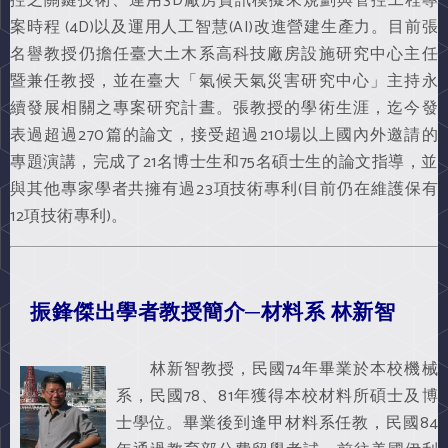
控之關鍵技術、運用3D廠房資訊模擬來規劃與管控工程專
案時程 (4D)以及運用人工智慧(AI)改進營建生產力。目前張
名譽教授仍擔任臺大土木系高科技廠房設施研究中心主任
暨兼任教授，並在臺大「氣候天氣災害研究中心」主持永
續發展相關之專案研究計晝。張教授的學術生涯，迄今發
表過超過270篇的論文，接受超過210場以上國內外邀請的
專題演講，完成了21名博士生和75名碩士生的論文指導，並
與其他專家學者共擁有過23項技術專利(目前仍在維護保有
12項技術專利)。
振鋒傑出學者教授簡介─材料系 林新智
林新智教授，民國74年畢業於本校機械
系，民國78、81年獲得本校材料所碩士及博
士學位。畢業後到逢甲材料系任教，民國84