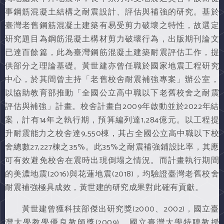
事鋼筋混凝土結構之耐震設計、評估與補強的研究。基於
臺灣老舊鋼筋混凝土建築有易受剪力破壞之特性，故選定
研究題目為鋼筋混凝土構材剪力破壞行為，出版期刊論文
已達百餘篇，此為臺灣鋼筋混凝土建築耐震評估工作，提
供部分之理論基礎。黃世建亦曾任職於國家地震工程研究
中心，於其間曾主持「老舊校舍耐震補強專案」辦公室，
以協助教育部推動「全國公立高中職以下老舊校舍之耐震
評估與補強」計畫。校舍計畫自2009年啟動並於2022年結
案，計有14年之執行期，預算編列達1,284億元。以工程提
升耐震能力之校舍達9,550棟，其占全國公立高中職以下校
舍總數27,227棟之35%。此35%之耐震補強鋪設比率，其應
可有效避免校舍在震時出現倒塌之情況。而計畫執行期間
的美濃地震(2016)與花蓮地震(2018)，均驗證臺灣老舊校舍
耐震補強極具成效，黃世建的研究成果對此確有貢獻。
黃世建曾獲科技部傑出研究獎(2000、2002)，國立臺
灣大學教學優良教師獎(2009)，國立臺灣大學特聘教授