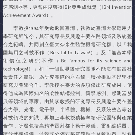
速感測器等，更曾兩度獲得IBM發明成就獎（IBM Invention
Achievement Award）。
李教授1994年受邀返回臺灣，執教於臺灣大學應用力
學研究所迄今，其研究專長及興趣主要在跨領域及系統整
合之範疇。共同創立臺大奈米生醫微機電研究群，以「我
國無用之科技不作（Be vital to Taiwan!）」及「無基本學
術價值之研究不作（Be famous for its science and
technology!）」和「一個世界級研究團隊不能沒有擔當社
會責任之體認」為研究團隊的座右銘，積極推動基礎學術
研究與產學合作。李教授在臺大的多項傑出研究成果，使
得他成為國際知名的柔性結構控制、衝擊感測、感測器發
展等領域的專家。由於李教授的研究專長及興趣主要在整
合力學、光電、電子學、半導體、機械、及系統整合等各
科技領域的知識，再加上李教授積極率領研究團隊與產業
合作，研發包括高精準雷射都卜勒干涉儀、雷射編碼器、
積分球橢偏儀、薄殼式分佈式壓電感應子及致動器、點矩