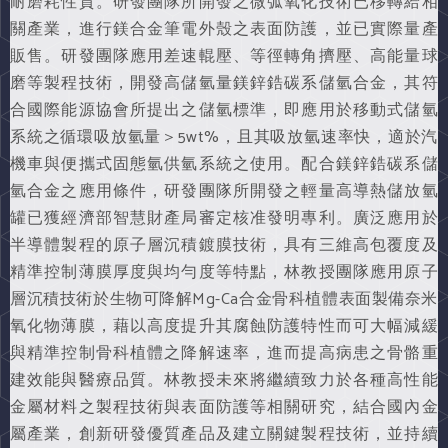
耐磨耗性質。研發團隊所開發之微弧氧化技術已移轉給相
關產業，進行鎂合金筆電外殼之表面防護，並已實際量產
販售。研發團隊應用差速輥壓、等徑轉角擠壓、高能量球
磨等製程技術，開發高儲氫量鎂鋅鋯碳系儲氫合金，其符
合國際能源協會所提出之儲氫標準，即應用於移動式儲氫
系統之循環吸放氫量＞5wt%，且其吸放氫速率快，適於汽
機車與便攜式固態氫供氫系統之使用。配合鎂鋅鋯碳系儲
氫合金之應用條件，研發團隊所開發之輕量高導熱儲放氫
罐已獲經濟部智慧財產局審定核准發明專利。廣泛應用於
半導體製程的原子層沉積鍍膜技術，具有三維高包覆度及
精準控制薄膜厚度與均勻度等特點，林教授團隊應用原子
層沉積技術於生物可降解Mg-Ca合金骨科植體表面製備奈米
氧化物薄膜，藉以高度提升其腐蝕防護特性而可大幅減緩
與精準控制骨科植體之降解速率，進而提高病患之骨骼重
建效能與醫療品質。林教授未來將繼續致力於各種高性能
金屬材料之製程技術與表面防護等相關研究，結合國內金
屬產業，創新研發優質產品及建立關鍵製程技術，並持續