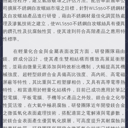
熱處理程序，建立氫致破壞之評估方法。配合華新麗華公
司擴展不銹鋼自攻螺絲市場之目標，針對WLS550不銹鋼材
及自攻螺絲產品進行研發，藉由不銹鋼材最佳化調質熱處
理及滲氮技術之建立，使WLS550不銹鋼自攻螺絲具有優異
的鑽孔性及抗腐蝕性質，使其達到符合高階產品之應用特
性標準。
在輕量化合金與金屬表面改質方面，研發團隊藉由
鎂、鋰成分設計，使其產生雙相結構而獲致高展延衝壓
性，並藉由微量元素添加與時效析出機制，大幅提高其機
械強度。超輕型鎂鋰合金具備高比強度、高內耗、高電磁
屏蔽等特性，其比重與工程塑膠相仿，又具有高導電導熱
特性，相當適用於輕量化結構件，目前已成功應用於筆記
型電腦、平板電腦、手機等3C產品之外殼。鎂合金之化學
性質活潑，在大氣中極易腐蝕，研發團隊近年開發鎂合金
之微弧氧化表面處理技術，搭配適當之電解液與電參數，
於鎂合金表面產生優質氧化膜層，可高度提升其耐腐蝕與