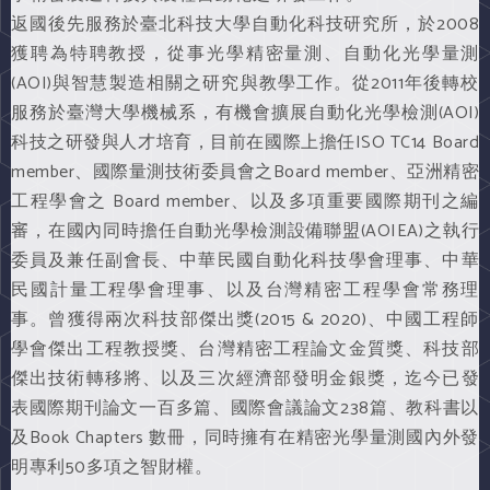
返國後先服務於臺北科技大學自動化科技研究所，於2008
獲聘為特聘教授，從事光學精密量測、自動化光學量測
(AOI)與智慧製造相關之研究與教學工作。從2011年後轉校
服務於臺灣大學機械系，有機會擴展自動化光學檢測(AOI)
科技之研發與人才培育，目前在國際上擔任ISO TC14 Board
member、國際量測技術委員會之Board member、亞洲精密
工程學會之 Board member、以及多項重要國際期刊之編
審，在國內同時擔任自動光學檢測設備聯盟(AOIEA)之執行
委員及兼任副會長、中華民國自動化科技學會理事、中華
民國計量工程學會理事、以及台灣精密工程學會常務理
事。曾獲得兩次科技部傑出獎(2015 & 2020)、中國工程師
學會傑出工程教授獎、台灣精密工程論文金質獎、科技部
傑出技術轉移將、以及三次經濟部發明金銀獎，迄今已發
表國際期刊論文一百多篇、國際會議論文238篇、教科書以
及Book Chapters 數冊，同時擁有在精密光學量測國內外發
明專利50多項之智財權。