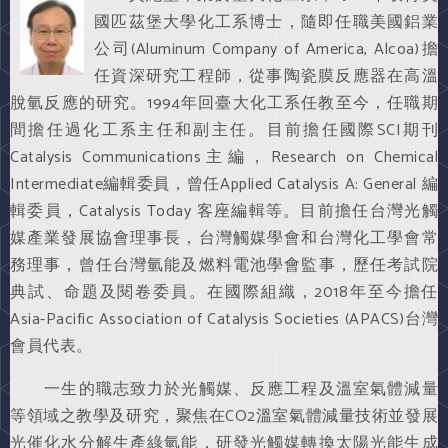
國匹茲堡大學化工系博士，隨即任職美國鋁業
公司(Aluminum Company of America, Alcoa)擔
任資深研究工程師，從事陶瓷膜反應器在高溫
脫氫反應的研究。1994年回臺大化工系任教至今，任職期
間擔任過化工系主任和副主任。目前擔任國際SCI期刊
Catalysis Communications主編，Research on Chemical
Intermediate編輯委員，曾任Applied Catalysis A: General 編
輯委員，Catalysis Today 客座編輯等。目前擔任台灣光觸
媒產業發展協會理事長，台灣觸媒學會和台灣化工學會常
務理事，曾任台灣氫能及燃料電池學會監事，歷任考試院
典試、命題及閱卷委員。在國際組織，2018年至今擔任
Asia-Pacific Association of Catalysis Societies (APACS)台灣
會員代表。
一生的職志致力於光觸媒、反應工程及溫室氣體減量
等領域之教學及研究，聚焦在CO2溫室氣體減量技術並發展
光催化水分解生產綠氫能，研發光觸媒轉換太陽光能生成