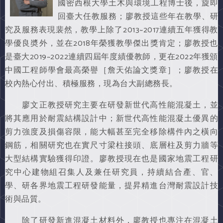
國密西根大學土木與環境工程博士後，旋即
回臺大任教服務；廖教授這些年在教學、研
究及服務表現裴然，教學上除了2013~2017連續五年獲得教
學優良奬外，並在2018年榮獲教學傑出獎肯定；廖教授也
是臺大2019~2022連續四屆年度績優教師，更在2022年獲頒
中國工程師學會最高榮譽［詹天佑論文獎章］；廖教授在
校內熱心付出、積極服務，現為台大副總務長。
廖文正教授研究主要在研發新世代高性能混凝土，並
將其應用於耐震結構設計中；新世代高性能混凝土優異的
剪力強度及損傷容限，能大幅甚至完全移除構件內之橫向
鋼筋，相關研究也在實尺寸梁柱接頭、底層柱及剪力牆等
大型結構實驗獲得印證。廖教授現在也是國家地震工程研
究中心建物組召集人及兼任研究員，持續結合產、官、
學、研各界地震工程研發能量，提昇精進台灣耐震設計技
術與品質。
除了研發新進混凝土材料外，廖教授也專注在混凝土