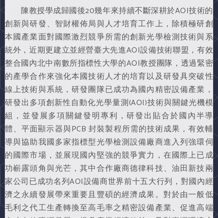
陳教授學成歸國後20幾年來持續不斷深耕於AOI技術的
創新與研發、智財權佈局與人才培育工作上，除積極研創
本國產業面對國際激烈競爭所需的創新光學檢測技術與系
統外，近期更建立並經營臺大先進AOI設備技術聯盟，有效
整合國內北中南數所指標性大學的AOI教授團隊，透過緊密
的產學合作來強化本國技術人才的培育以及研發具突破性
線上技術與系統，研發團隊已成功為國內精密設備產業，
研發出多項創新性自動化光學量測(AOI)技術與關鍵光機模
組，並發展多項關鍵發明專利，研發出貼合於國內半導
體、平面顯示器與PCB 封裝製程所需的技術成果，有效輔
導與協助我國多家指標型光學檢測設備廠商進入列強環伺
的國際市場，並展現國內堅強的競爭實力，在國際上已成
功嶄露頭角與光芒，其中合作廠商德律科技、油田新技兩
家公司已成功名列AOI設備商世界前十五大行列，對國內經
濟之永續發展帶來重要且豐碩的經濟成果。對於由一般低
毛利之代工生產轉換至高毛率之精密設備產業、促進高端