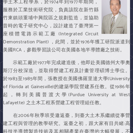
學土木工程學系，於1974年到1977年期間，
服務於工業技術研究院，負責該院在新竹縣
竹東鎮頭重埔中興院區之規劃監造，並協助
昔時的電子研究中心，設計建造了臺灣第一
座積體電路示範工廠 (Integrated Circuit
Demonstration Plant) ，此間，並於1976年獲工研院派遣到
美國RCA，參觀學習該公司在美國各地半導體廠之技術。
示範工廠於1977年完成建造後，他即赴美國德州大學奧
斯汀分校深造，並取得營建工程及計畫管理碩博士學位。
於1983至1985年間，張教授在美國佛羅里達大學(University
of Florida at Gainesville)的建築學院營建系任教。從1986年
起，轉到美國普渡大學(Purdue University at West
Lafayette) 之土木工程系營建工程管理組任教。
在2006年秋季班受邀返臺，到臺大土木系繼續從事營
建工程與管理的教學研究。返臺之初，跟大家有目共睹:高
科技半導體製造技術及其相關產業在臺灣的大幅發展，不