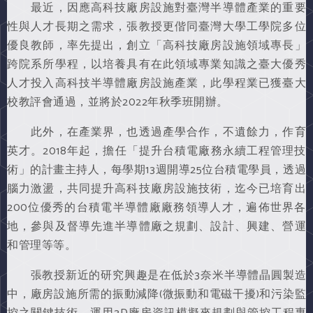
最近，因應高科技廠房設施對臺灣半導體產業的重要
性與人才長期之需求，張教授更偕同臺灣大學工學院多位
優良教師，率先提出，創立「高科技廠房設施領域專長」
跨院系所學程，以培養具有在此領域專業知識之臺大優秀
人才投入高科技半導體廠房設施產業，此學程業已獲臺大
校教評會通過，並將於2022年秋季班開辦。
此外，在產業界，也透過產學合作，不遺餘力，作育
英才。2018年起，擔任「提升台積電廠務永續工程管理技
術」的計畫主持人，每學期13週開導25位台積電學員，透過
腦力激盪，共同提升高科技廠房設施技術，迄今已培育出
200位優秀的台積電半導體廠廠務領導人才，遍佈世界各
地，參與及督導先進半導體廠之規劃、設計、興建、營運
和管理等等。
張教授新近的研究興趣是在低於3奈米半導體晶圓製造
中，廠房設施所需的振動減降(微振動和電磁干擾)和污染監