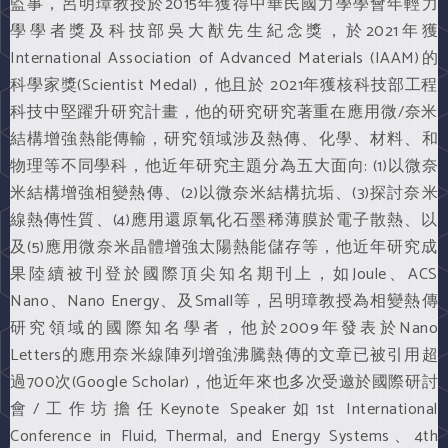
監事，呂明璋教授於2015年獲得中華民國力學學會年輕力
學學者獎及科技部吳大猷先生紀念獎，於2021年獲
International Association of Advanced Materials (IAAM)的
科學家獎(Scientist Medal)，他且於 2021年獲核科技部工程
科技中堅躍升研究計畫，他的研究研究著重在應用微/奈米
結構增強熱能傳輸，研究領域涉及熱傳、化學、材料、和
物理等不同學科，他近年研究主題分為五大面向: (1)以微奈
米結構增強相變熱傳、(2)以微奈米結構抗垢、(3)探討奈米
線熱傳性質、(4)應用還原氧化石墨稀薄膜於電子散熱、以
及(5)應用微奈米晶體增強太陽熱能儲存等，他近年研究成
果陸續被刊登於國際頂尖知名期刊上，如Joule、ACS
Nano、Nano Energy、及Small等，呂明璋教授為相變熱傳
研究領域的國際知名學者，他於2009年發表於Nano
Letters的應用奈米線陣列增強沸騰熱傳的文章已被引用超
過700次(Google Scholar)，他近年來也多次受邀於國際研討
會/工作坊擔任Keynote Speaker如1st International
Conference in Fluid, Thermal, and Energy Systems、4th