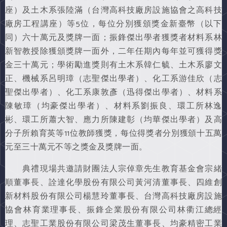
座）及土木系張陸滿（台灣高科技廠房設施協會之高科技
廠房工程講座）等5位，每位分別獲頒獎金新臺幣（以下
同）六十萬元及獎牌一面；振鋒傑出學者獲獎者材料系林
新智教授除獲頒獎牌一面外，二年任期內每年並可獲得獎
金三十萬元；學術勵進獎則有土木系韓仁毓、土木系廖文
正、機械系呂明璋（志聖傑出學者）、化工系游佳欣（志
聖傑出學者）、化工系康敦彥（迅得傑出學者）、材料系
陳敏璋（均豪傑出學者）、材料系劉振良、環工所林逸
彬、環工所蕭大智、應力所陳建彰（均華傑出學者）及高
分子所賴育英等11位教師獲獎，每位得獎者分別獲頒十五萬
元至三十萬元不等之獎金及獎牌一面。
典禮現場共邀請財團法人宗倬章先生教育基金會宗緒
順董事長、詮達化學股份有限公司黃河清董事長、四維創
新材料股份有限公司楊慧玲董事長、台灣高科技廠房設施
協會林育業理事長、振鋒企業股份有限公司林衢江總經
理、志聖工業股份有限公司梁茂生董事長、均豪精密工業