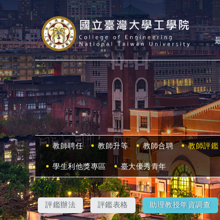
教師聘任
教師升等
教師合聘
教師評鑑
學生利他獎專區
臺大優秀青年
評鑑辦法
評鑑表格
助理教授年資調查