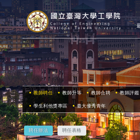
教師聘任
教師升等
教師合聘
教師評鑑
學生利他獎專區
臺大優秀青年
聘任辦法
聘任表格