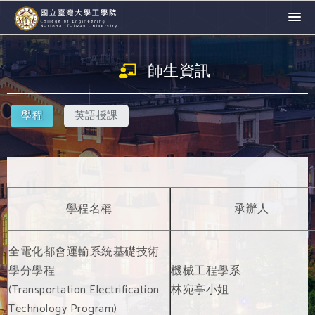
師生資訊
學程
英語授課
學程名稱
承辦人
全電化都會運輸系統基礎技術
學分學程
機械工程學系
(Transportation Electrification
林宛亭小姐
Technology Program)