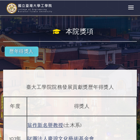
本院獎項
歷年得獎人
臺大工學院院務發展貢獻獎歷年得獎人
年度
得獎人
翁作新名譽教授
(土木系)
107年
財團法人慶琅文化藝術基金會