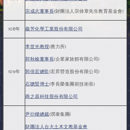
宗成志董事長
(財團法人宗倬章先生教育基金會)
108年
義芳化學工業股份有限公司
李世光教授
(應力所)
郭秋榆董事長
(企業家旅館有限公司)
109年
郭倍宏總監
(宏昇營造股份有限公司)
石聰賢博士
(李長榮集團前技術長)
商之器科技股份有限公司
尹衍樑總裁
(潤泰集團)
財團法人台大土木文教基金會