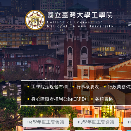
工學院法規發布欄
行事概要表
行政業務備
身心障礙者權利公約(CRPD)
各類表格
114學年度主管會議
113學年度主管會議