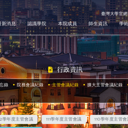
臺灣大學官網
最新消息
認識學院
本院成員
師生資訊
學
行政資訊
忘錄
院務會議紀錄
主管會議紀錄
擴大主管會議紀錄
112學年度主管會議
111學年度主管會議
110學年度主管會