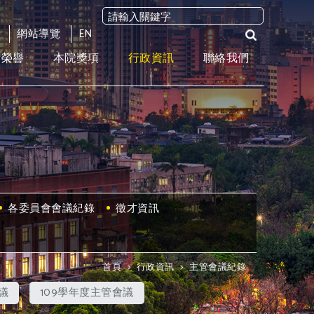
網站導覽
EN
術榮譽
本院獎項
行政資訊
聯絡我們
各委員會會議紀錄
徵才資訊
首頁
>
行政資訊
>
主管會議紀錄
議
109學年度主管會議