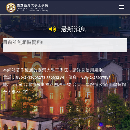
最新消息
目前並無相關資料!!
本網站著作權屬於臺灣大學工學院，請詳見使用規則。
電話：886-2-33663273 33663284 ‧ 傳真：886-2-23637585
地址：106 台北市羅斯福路四段一號 台大工學院辦公室(工學院綜
合大樓247室)